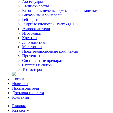
Аксессуары
Аминокислоты
Батончики, печенье, джемы, паста,напитки
Витамины и минералы
Гейнеры
Жирные кислоты (Омега-3,CLA)
Жиросжигатели
Изотоники
Креатин
Л - карнитин
Мелатонин
Предтренировочные комплексы
Протеины
Специальные препараты
Суставы и связки
Тестостерон
Акции
Новинки
Производители
Доставка и оплата
Контакты
Главная
»
Каталог
»