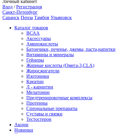
Личный кабинет
Вход
/
Регистрация
Санкт-Петербург
Саранск
Пенза
Тамбов
Ульяновск
Каталог товаров
ВСАА
Аксессуары
Аминокислоты
Батончики, печенье, джемы, паста,напитки
Витамины и минералы
Гейнеры
Жирные кислоты (Омега-3,CLA)
Жиросжигатели
Изотоники
Креатин
Л - карнитин
Мелатонин
Предтренировочные комплексы
Протеины
Специальные препараты
Суставы и связки
Тестостерон
Акции
Новинки