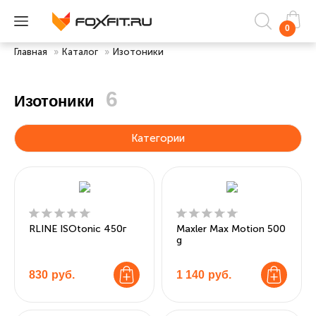
0
Главная
»
Каталог
»
Изотоники
6
Изотоники
Категории
RLINE ISOtonic 450г
Maxler Max Motion 500
g
830
руб.
1 140
руб.