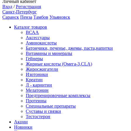
Личный кабинет
Вход
/
Регистрация
Санкт-Петербург
Саранск
Пенза
Тамбов
Ульяновск
Каталог товаров
ВСАА
Аксессуары
Аминокислоты
Батончики, печенье, джемы, паста,напитки
Витамины и минералы
Гейнеры
Жирные кислоты (Омега-3,CLA)
Жиросжигатели
Изотоники
Креатин
Л - карнитин
Мелатонин
Предтренировочные комплексы
Протеины
Специальные препараты
Суставы и связки
Тестостерон
Акции
Новинки