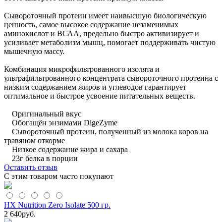
Сывороточный протеин имеет наивысшую биологическую
ценность, самое высокое содержание незаменимых
аминокислот и ВСАА, предельно быстро активизирует и
усиливает метаболизм мышц, помогает поддерживать чистую
мышечную массу.
Комбинация микрофильтрованного изолята и
ультрафильтрованного концентрата сывороточного протеина с
низким содержанием жиров и углеводов гарантирует
оптимальное и быстрое усвоение питательных веществ.
Оригинальный вкус
Обогащён энзимами DigeZyme
Сывороточный протеин, полученный из молока коров на
травяном откорме
Низкое содержание жира и сахара
23г белка в порции
Оставить отзыв
С этим товаром часто покупают
HX Nutrition Zero Isolate 500 гр.
2 640
руб.