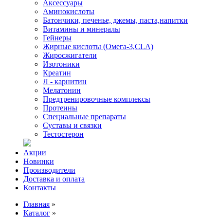
Аксессуары
Аминокислоты
Батончики, печенье, джемы, паста,напитки
Витамины и минералы
Гейнеры
Жирные кислоты (Омега-3,CLA)
Жиросжигатели
Изотоники
Креатин
Л - карнитин
Мелатонин
Предтренировочные комплексы
Протеины
Специальные препараты
Суставы и связки
Тестостерон
Акции
Новинки
Производители
Доставка и оплата
Контакты
Главная
»
Каталог
»