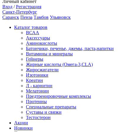
Личный кабинет
Вход
/
Регистрация
Санкт-Петербург
Саранск
Пенза
Тамбов
Ульяновск
Каталог товаров
ВСАА
Аксессуары
Аминокислоты
Батончики, печенье, джемы, паста,напитки
Витамины и минералы
Гейнеры
Жирные кислоты (Омега-3,CLA)
Жиросжигатели
Изотоники
Креатин
Л - карнитин
Мелатонин
Предтренировочные комплексы
Протеины
Специальные препараты
Суставы и связки
Тестостерон
Акции
Новинки