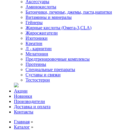
Аксессуары
Аминокислоты
Батончики, печенье, джемы, паста,напитки
Витамины и минералы
Гейнеры
Жирные кислоты (Омега-3,CLA)
Жиросжигатели
Изотоники
Креатин
Л - карнитин
Мелатонин
Предтренировочные комплексы
Протеины
Специальные препараты
Суставы и связки
Тестостерон
Акции
Новинки
Производители
Доставка и оплата
Контакты
Главная
»
Каталог
»