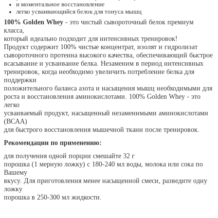
и моментальное восстановление
легко усваивающийся белок для тонуса мышц
100% Golden Whey
- это чистый сывороточный белок премиум
класса,
который идеально подходит для интенсивных тренировок!
Продукт содержит 100% чистые концентрат, изолят и гидролизат
сывороточного протеина высокого качества, обеспечивающий быстрое
всасывание и усваивание белка. Незаменим в период интенсивных
тренировок, когда необходимо увеличить потребление белка для
поддержки
положительного баланса азота и насыщения мышц необходимыми для
роста и восстановления аминокислотами. 100% Golden Whey - это
легко
усваиваемый продукт, насыщенный незаменимыми аминокислотами
(BCAA)
для быстрого восстановления мышечной ткани после тренировок.
Рекомендации по применению:
для получения одной порции смешайте 32 г
порошка (1 мерную ложку) с 180-240 мл воды, молока или сока по
Вашему
вкусу. Для приготовления менее насыщенной смеси, разведите одну
ложку
порошка в 250-300 мл жидкости.