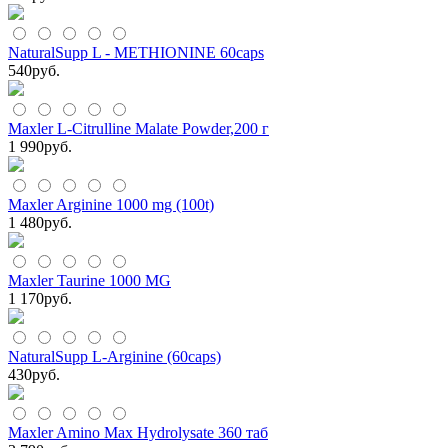
NaturalSupp L - METHIONINE 60caps
540
руб.
Maxler L-Citrulline Malate Powder,200 г
1 990
руб.
Maxler Arginine 1000 mg (100t)
1 480
руб.
Maxler Taurine 1000 MG
1 170
руб.
NaturalSupp L-Arginine (60caps)
430
руб.
Maxler Amino Max Hydrolysate 360 таб