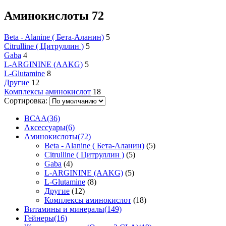
Аминокислоты
72
Beta - Alanine ( Бета-Аланин)
5
Citrulline ( Цитруллин )
5
Gaba
4
L-ARGININE (AAKG)
5
L-Glutamine
8
Другие
12
Комплексы аминокислот
18
Сортировка:
ВСАА
(36)
Аксессуары
(6)
Аминокислоты
(72)
Beta - Alanine ( Бета-Аланин)
(5)
Citrulline ( Цитруллин )
(5)
Gaba
(4)
L-ARGININE (AAKG)
(5)
L-Glutamine
(8)
Другие
(12)
Комплексы аминокислот
(18)
Витамины и минералы
(149)
Гейнеры
(16)