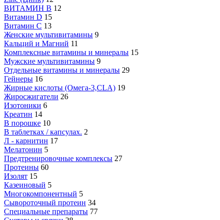
ВИТАМИН B
12
Витамин D
15
Витамин С
13
Женские мультивитамины
9
Кальций и Магний
11
Комплексные витамины и минералы
15
Мужские мультивитамины
9
Отдельные витамины и минералы
29
Гейнеры
16
Жирные кислоты (Омега-3,CLA)
19
Жиросжигатели
26
Изотоники
6
Креатин
14
В порошке
10
В таблетках / капсулах.
2
Л - карнитин
17
Мелатонин
5
Предтренировочные комплексы
27
Протеины
60
Изолят
15
Казеиновый
5
Многокомпонентный
5
Сывороточный протеин
34
Специальные препараты
77