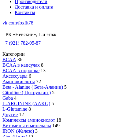
Производители
Доставка и оплата
Контакты
vk.com/foxfit78
ТРК «Невский», 1-й этаж
+7 (921) 782-05-87
Категории
ВСАА
36
BCAA в капсулах
8
ВСАА в порошке
13
Аксессуары
6
Аминокислоты
72
Beta - Alanine ( Бета-Аланин)
5
Citrulline ( Цитруллин )
5
Gaba
4
L-ARGININE (AAKG)
5
L-Glutamine
8
Другие
12
Комплексы аминокислот
18
Витамины и минералы
149
IRON (Железо)
3
Zinc (Цинк)
12