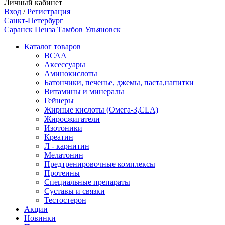
Личный кабинет
Вход
/
Регистрация
Санкт-Петербург
Саранск
Пенза
Тамбов
Ульяновск
Каталог товаров
ВСАА
Аксессуары
Аминокислоты
Батончики, печенье, джемы, паста,напитки
Витамины и минералы
Гейнеры
Жирные кислоты (Омега-3,CLA)
Жиросжигатели
Изотоники
Креатин
Л - карнитин
Мелатонин
Предтренировочные комплексы
Протеины
Специальные препараты
Суставы и связки
Тестостерон
Акции
Новинки