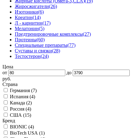
Жирные кислоты (Омега-3,CLA)
(19)
Жиросжигатели
(26)
Изотоники
(6)
Креатин
(14)
Л - карнитин
(17)
Мелатонин
(5)
Предтренировочные комплексы
(27)
Протеины
(60)
Специальные препараты
(77)
Суставы и связки
(28)
Тестостерон
(24)
Цена
от
до
руб.
Страна
Германия (
7
)
Испания (
4
)
Канада (
2
)
Россия (
4
)
США (
15
)
Бренд
BIONIC (
4
)
BioTech USA (
1
)