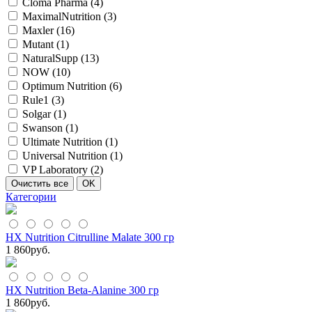
Cloma Pharma (
4
)
MaximalNutrition (
3
)
Maxler (
16
)
Mutant (
1
)
NaturalSupp (
13
)
NOW (
10
)
Optimum Nutrition (
6
)
Rule1 (
3
)
Solgar (
1
)
Swanson (
1
)
Ultimate Nutrition (
1
)
Universal Nutrition (
1
)
VP Laboratory (
2
)
Категории
HX Nutrition Citrulline Malate 300 гр
1 860
руб.
HX Nutrition Beta-Alanine 300 гр
1 860
руб.