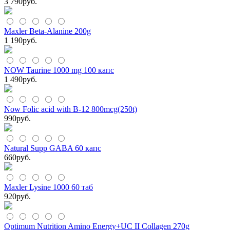
3 790
руб.
Maxler Beta-Alanine 200g
1 190
руб.
NOW Taurine 1000 mg 100 капс
1 490
руб.
Now Folic acid with B-12 800mcg(250t)
990
руб.
Natural Supp GABA 60 капс
660
руб.
Maxler Lysine 1000 60 таб
920
руб.
Optimum Nutrition Amino Energy+UC II Collagen 270g