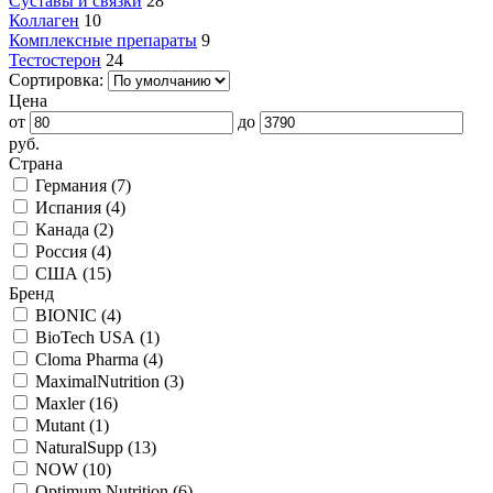
Суставы и связки
28
Коллаген
10
Комплексные препараты
9
Тестостерон
24
Сортировка:
Цена
от
до
руб.
Страна
Германия (
7
)
Испания (
4
)
Канада (
2
)
Россия (
4
)
США (
15
)
Бренд
BIONIC (
4
)
BioTech USA (
1
)
Cloma Pharma (
4
)
MaximalNutrition (
3
)
Maxler (
16
)
Mutant (
1
)
NaturalSupp (
13
)
NOW (
10
)
Optimum Nutrition (
6
)