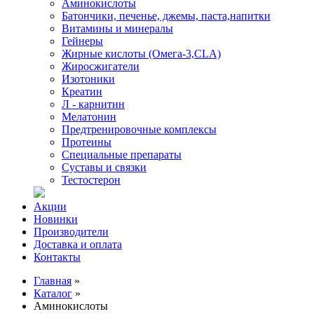
Аминокислоты
Батончики, печенье, джемы, паста,напитки
Витамины и минералы
Гейнеры
Жирные кислоты (Омега-3,CLA)
Жиросжигатели
Изотоники
Креатин
Л - карнитин
Мелатонин
Предтренировочные комплексы
Протеины
Специальные препараты
Суставы и связки
Тестостерон
Акции
Новинки
Производители
Доставка и оплата
Контакты
Главная
»
Каталог
»
Аминокислоты