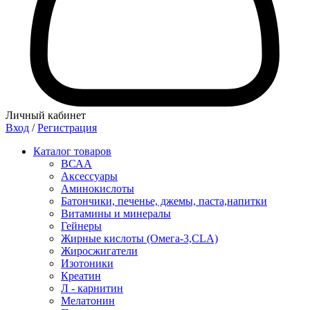
Личный кабинет
Вход
/
Регистрация
Каталог товаров
ВСАА
Аксессуары
Аминокислоты
Батончики, печенье, джемы, паста,напитки
Витамины и минералы
Гейнеры
Жирные кислоты (Омега-3,CLA)
Жиросжигатели
Изотоники
Креатин
Л - карнитин
Мелатонин