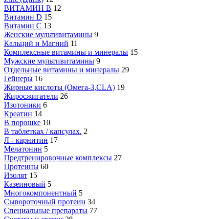
ВИТАМИН B
12
Витамин D
15
Витамин С
13
Женские мультивитамины
9
Кальций и Магний
11
Комплексные витамины и минералы
15
Мужские мультивитамины
9
Отдельные витамины и минералы
29
Гейнеры
16
Жирные кислоты (Омега-3,CLA)
19
Жиросжигатели
26
Изотоники
6
Креатин
14
В порошке
10
В таблетках / капсулах.
2
Л - карнитин
17
Мелатонин
5
Предтренировочные комплексы
27
Протеины
60
Изолят
15
Казеиновый
5
Многокомпонентный
5
Сывороточный протеин
34
Специальные препараты
77