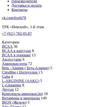
Производители
Доставка и оплата
Контакты
vk.com/foxfit78
ТРК «Невский», 1-й этаж
+7 (921) 782-05-87
Категории
ВСАА
36
BCAA в капсулах
8
ВСАА в порошке
13
Аксессуары
6
Аминокислоты
72
Beta - Alanine ( Бета-Аланин)
5
Citrulline ( Цитруллин )
5
Gaba
4
L-ARGININE (AAKG)
5
L-Glutamine
8
Другие
12
Комплексы аминокислот
18
Витамины и минералы
149
IRON (Железо)
3
Zinc (Цинк)
12