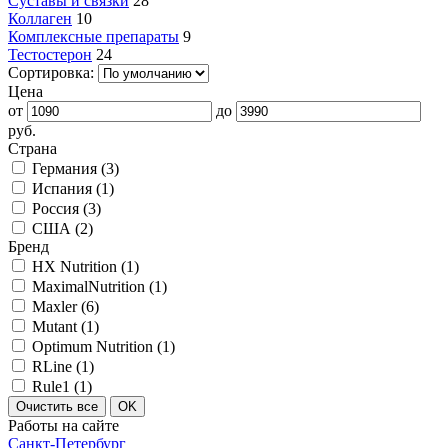
Суставы и связки
28
Коллаген
10
Комплексные препараты
9
Тестостерон
24
Сортировка:
Цена
от
до
руб.
Страна
Германия (
3
)
Испания (
1
)
Россия (
3
)
США (
2
)
Бренд
HX Nutrition (
1
)
MaximalNutrition (
1
)
Maxler (
6
)
Mutant (
1
)
Optimum Nutrition (
1
)
RLine (
1
)
Rule1 (
1
)
Работы на сайте
Санкт-Петербург