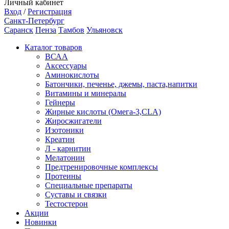
Личный кабинет
Вход
/
Регистрация
Санкт-Петербург
Саранск
Пенза
Тамбов
Ульяновск
Каталог товаров
ВСАА
Аксессуары
Аминокислоты
Батончики, печенье, джемы, паста,напитки
Витамины и минералы
Гейнеры
Жирные кислоты (Омега-3,CLA)
Жиросжигатели
Изотоники
Креатин
Л - карнитин
Мелатонин
Предтренировочные комплексы
Протеины
Специальные препараты
Суставы и связки
Тестостерон
Акции
Новинки