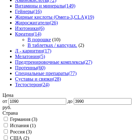
Аминокислоты
(72)
Витамины и минералы
(149)
Гейнеры
(16)
Жирные кислоты (Омега-3,CLA)
(19)
Жиросжигатели
(26)
Изотоники
(6)
Креатин
(14)
В порошке
(10)
В таблетках / капсулах.
(2)
Л - карнитин
(17)
Мелатонин
(5)
Предтренировочные комплексы
(27)
Протеины
(60)
Специальные препараты
(77)
Суставы и связки
(28)
Тестостерон
(24)
Цена
от
до
руб.
Страна
Германия (
3
)
Испания (
1
)
Россия (
3
)
США (
2
)