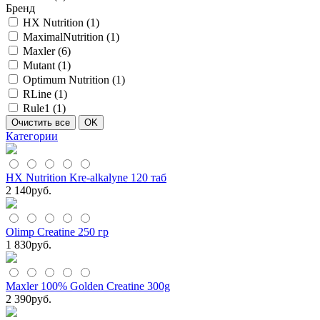
Бренд
HX Nutrition (
1
)
MaximalNutrition (
1
)
Maxler (
6
)
Mutant (
1
)
Optimum Nutrition (
1
)
RLine (
1
)
Rule1 (
1
)
Категории
HX Nutrition Kre-alkalyne 120 таб
2 140
руб.
Olimp Creatine 250 гр
1 830
руб.
Maxler 100% Golden Creatine 300g
2 390
руб.