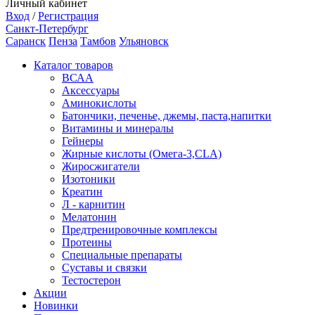
Личный кабинет
Вход
/
Регистрация
Санкт-Петербург
Саранск
Пенза
Тамбов
Ульяновск
Каталог товаров
ВСАА
Аксессуары
Аминокислоты
Батончики, печенье, джемы, паста,напитки
Витамины и минералы
Гейнеры
Жирные кислоты (Омега-3,CLA)
Жиросжигатели
Изотоники
Креатин
Л - карнитин
Мелатонин
Предтренировочные комплексы
Протеины
Специальные препараты
Суставы и связки
Тестостерон
Акции
Новинки