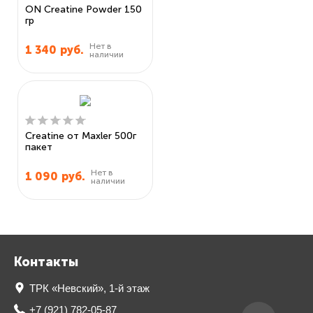
ON Creatine Powder 150
гр
Нет в
1 340
руб.
наличии
Creatine от Maxler 500г
пакет
Нет в
1 090
руб.
наличии
Контакты
ТРК «Невский», 1-й этаж
+7 (921) 782-05-87