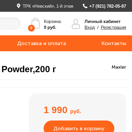
ТРК «Невский», 1-й этаж
+7 (921) 782-05-87
Личный кабинет
Корзина:
Вход
/
Регистрация
0 руб.
0
Доставка и оплата
Контакты
e Powder,200 г
Maxler
1 990
руб.
Добавить в корзину