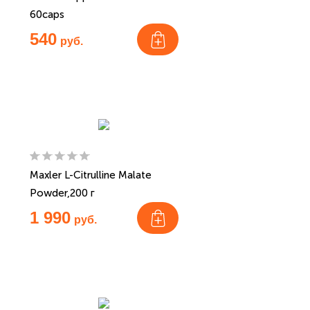
60caps
540
руб.
Maxler L-Citrulline Malate
Powder,200 г
1 990
руб.