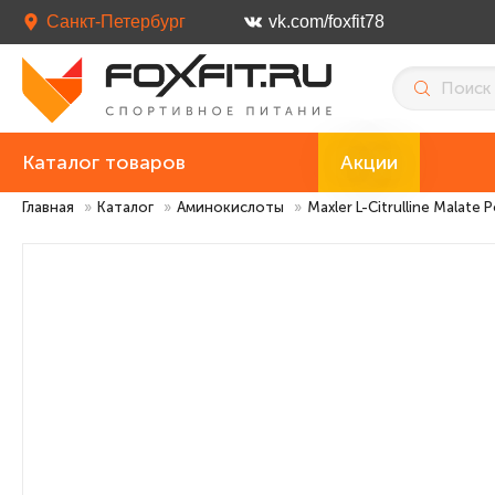
Санкт-Петербург
vk.com/foxfit78
Каталог товаров
Акции
Главная
»
Каталог
»
Аминокислоты
»
Maxler L-Citrulline Malate 