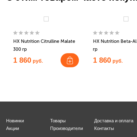
HX Nutrition Citrulline Malate
HX Nutrition Beta-A
300 гр
гр
1 860
1 860
руб.
руб.
Новинки
Товары
Доставка и оплата
Акции
Производители
Контакты