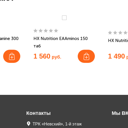
lanine 300
HX Nutrition EAAminos 150
HX Nutrit
таб
1 560
1 490
руб.
Контакты
Мы ВК
ТРК «Невский», 1-й этаж