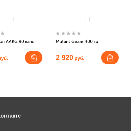
ion AAKG 90 капс
Mutant Geaar 400 гр
2 920
руб.
руб.
онтакте