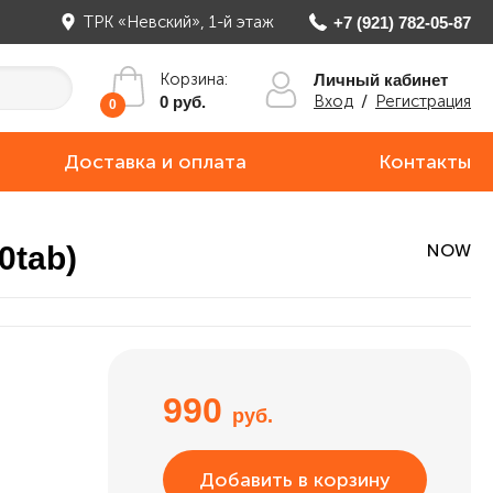
ТРК «Невский», 1-й этаж
+7 (921) 782-05-87
Корзина:
Личный кабинет
Вход
/
Регистрация
0 руб.
0
Доставка и оплата
Контакты
0tab)
NOW
990
руб.
Добавить в корзину