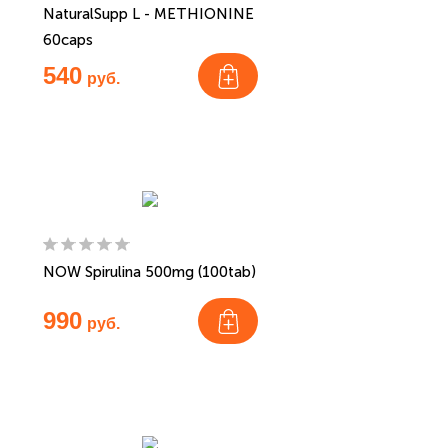
NaturalSupp L - METHIONINE
60caps
540
руб.
NOW Spirulina 500mg (100tab)
990
руб.