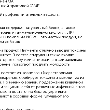
нией QAI
нной практикой (GMP)
 профиль питательных веществ,
ая содержит натуральный белок, а также
нералы и гамма-линолевую кислоту (ГЛК).
ины компании NOW – это чистый продукт, не
ли добавок.
й продукт. Пигменты отлично выводят токсины
нитет. В состав спирулины также входят
которые с другими антиоксидантами защищают
арение, помогают продлить молодость.
я состоит из целлюлозы (нерастворимая
еварение, сорбирует токсины и выводит их из
ы. По мнению врачей, поддержание кишечной
 защитить себя от различных инфекций, в том
рошо и достаточно быстро укрепляют
ивают в хорошей форме, улучшают его
о соблюдает диету.