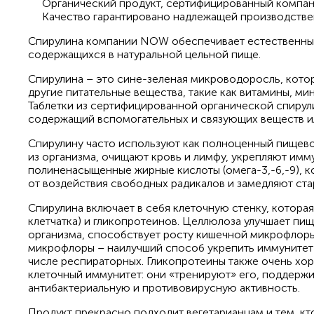
Органический продукт, сертифицированный компа
Качество гарантировано надлежащей производстве
Спирулина компании NOW обеспечивает естественный
содержащихся в натуральной цельной пище.
Спирулина – это сине-зеленая микроводоросль, котор
другие питательные вещества, такие как витамины, ми
Таблетки из сертифицированной органической спирул
содержащий вспомогательных и связующих веществ и
Спирулину часто используют как полноценный пищево
из организма, очищают кровь и лимфу, укрепляют имму
полиненасыщенные жирные кислоты (омега-3,-6,-9), 
от воздействия свободных радикалов и замедляют ст
Спирулина включает в себя клеточную стенку, котора
клетчатка) и гликопротеинов. Целлюлоза улучшает пищ
организма, способствует росту кишечной микрофлор
микрофлоры – наилучший способ укрепить иммунитет и
числе респираторных. Гликопротеины также очень хо
клеточный иммунитет: они «тренируют» его, поддерж
антибактериальную и противовирусную активность.
Продукт прекрасно подходит вегетарианцам и тем, кт