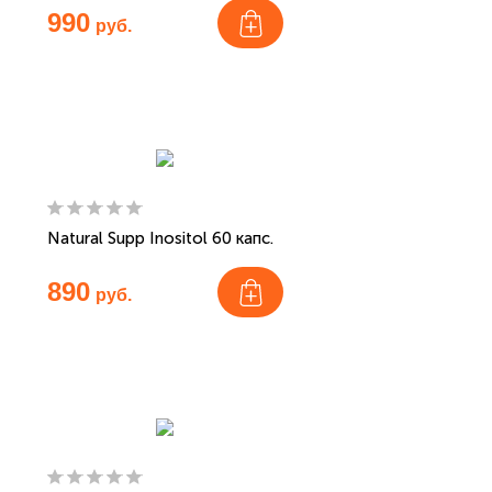
990
руб.
Natural Supp Inositol 60 капс.
890
руб.