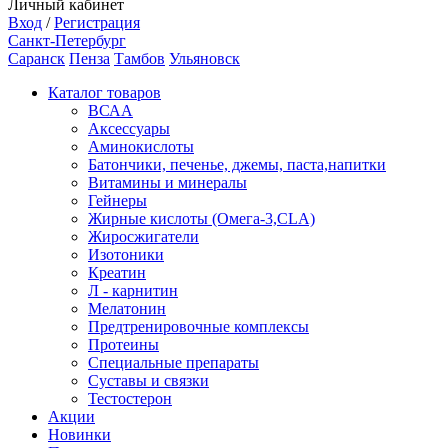
Личный кабинет
Вход
/
Регистрация
Санкт-Петербург
Саранск
Пенза
Тамбов
Ульяновск
Каталог товаров
ВСАА
Аксессуары
Аминокислоты
Батончики, печенье, джемы, паста,напитки
Витамины и минералы
Гейнеры
Жирные кислоты (Омега-3,CLA)
Жиросжигатели
Изотоники
Креатин
Л - карнитин
Мелатонин
Предтренировочные комплексы
Протеины
Специальные препараты
Суставы и связки
Тестостерон
Акции
Новинки