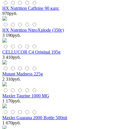
HX Nutrition Caffeine 90 капс
970
руб.
HX Nutrition NitroXplode (350г)
3 190
руб.
CELLUCOR C4 Original 195g
3 410
руб.
Mutant Madness 225g
2 310
руб.
Maxler Taurine 1000 MG
1 170
руб.
Maxler Guarana 2000 Bottle 500ml
1 670
руб.