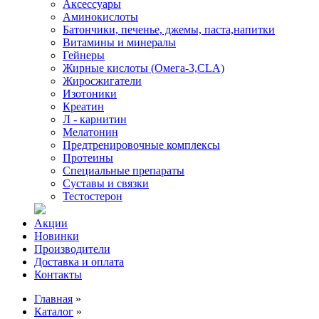
Аксессуары
Аминокислоты
Батончики, печенье, джемы, паста,напитки
Витамины и минералы
Гейнеры
Жирные кислоты (Омега-3,CLA)
Жиросжигатели
Изотоники
Креатин
Л - карнитин
Мелатонин
Предтренировочные комплексы
Протеины
Специальные препараты
Суставы и связки
Тестостерон
Акции
Новинки
Производители
Доставка и оплата
Контакты
Главная
»
Каталог
»