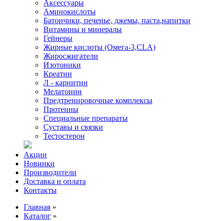
Аксессуары
Аминокислоты
Батончики, печенье, джемы, паста,напитки
Витамины и минералы
Гейнеры
Жирные кислоты (Омега-3,CLA)
Жиросжигатели
Изотоники
Креатин
Л - карнитин
Мелатонин
Предтренировочные комплексы
Протеины
Специальные препараты
Суставы и связки
Тестостерон
Акции
Новинки
Производители
Доставка и оплата
Контакты
Главная
»
Каталог
»