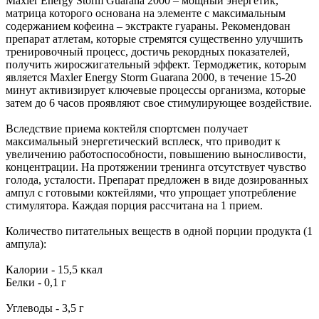
Maxler Energy Storm Guarana 2000 – мощный энергетик,
матрица которого основана на элементе с максимальным
содержанием кофеина – экстракте гуараны. Рекомендован
препарат атлетам, которые стремятся существенно улучшить
тренировочный процесс, достичь рекордных показателей,
получить жиросжигательный эффект. Термоджетик, которым
является Maxler Energy Storm Guarana 2000, в течение 15-20
минут активизирует ключевые процессы организма, которые
затем до 6 часов проявляют свое стимулирующее воздействие.
Вследствие приема коктейля спортсмен получает
максимальный энергетический всплеск, что приводит к
увеличению работоспособности, повышению выносливости,
концентрации. На протяжении тренинга отсутствует чувство
голода, усталости. Препарат предложен в виде дозированных
ампул с готовыми коктейлями, что упрощает употребление
стимулятора. Каждая порция рассчитана на 1 прием.
Количество питательных веществ в одной порции продукта (1
ампула):
Калории - 15,5 ккал
Белки - 0,1 г
Углеводы - 3,5 г