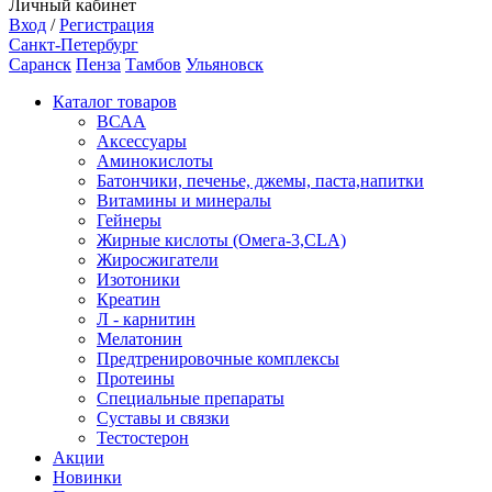
Личный кабинет
Вход
/
Регистрация
Санкт-Петербург
Саранск
Пенза
Тамбов
Ульяновск
Каталог товаров
ВСАА
Аксессуары
Аминокислоты
Батончики, печенье, джемы, паста,напитки
Витамины и минералы
Гейнеры
Жирные кислоты (Омега-3,CLA)
Жиросжигатели
Изотоники
Креатин
Л - карнитин
Мелатонин
Предтренировочные комплексы
Протеины
Специальные препараты
Суставы и связки
Тестостерон
Акции
Новинки