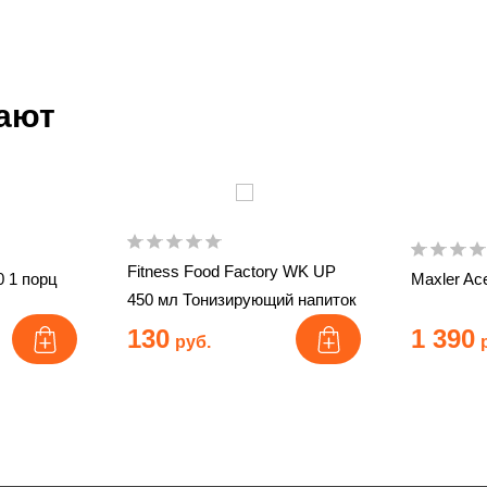
пают
Fitness Food Factory WK UP
00 1 порц
Maxler Ace
450 мл Тонизирующий напиток
130
1 390
руб.