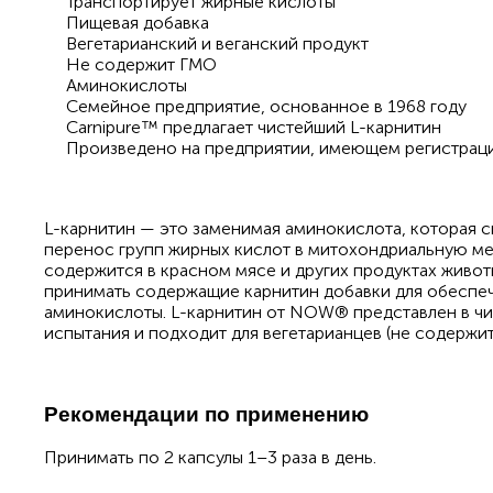
Транспортирует жирные кислоты
Пищевая добавка
Вегетарианский и веганский продукт
Не содержит ГМО
Аминокислоты
Семейное предприятие, основанное в 1968 году
Carnipure™ предлагает чистейший L-карнитин
Произведено на предприятии, имеющем регистрац
L-карнитин — это заменимая аминокислота, которая 
перенос групп жирных кислот в митохондриальную ме
содержится в красном мясе и других продуктах живо
принимать содержащие карнитин добавки для обеспе
аминокислоты. L-карнитин от NOW® представлен в ч
испытания и подходит для вегетарианцев (не содержи
Рекомендации по применению
Принимать по 2 капсулы 1–3 раза в день.