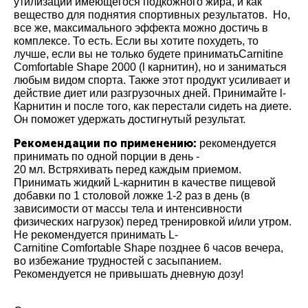
утилизации имеющегося подкожного жира, и как
вещество для поднятия спортивных результатов. Но,
все же, максимального эффекта можно достичь в
комплексе. То есть. Если вы хотите похудеть, то
лучше, если вы не только будете приниматьCarnitine
Comfortable Shape 2000 (
l карнитин
), но и заниматься
любым видом спорта. Также этот продукт усиливает и
действие диет или разгрузочных дней. Принимайте l-
Карнитин и после того, как перестали сидеть на диете.
Он поможет удержать достигнутый результат.
Рекомендации по применению:
рекомендуется
принимать по одной порции в день -
20 мл. Встряхивать перед каждым приемом.
Принимать жидкий L-карнитин в качестве пищевой
добавки по 1 столовой ложке 1-2 раз в день (в
зависимости от массы тела и интенсивности
физических нагрузок) перед тренировкой и/или утром.
Не рекомендуется принимать L-
Carnitine Comfortable Shape позднее 6 часов вечера,
во избежание трудностей с засыпанием.
Рекомендуется не привышать дневную дозу!