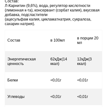
Состав:
Л-Карнитин (9,6%), вода, регулятор кислотности
(лимонная к-та), консервант (сорбат калия), вкусовая
добавка, подсластители
(ацесульфам калия, цикламатнатрия, сукралоза,
сахарин натрия).
в порции 20
Состав
в 100мл
мл
Энергетическая
62кДж(14
12кДж(3
ценность
ккал)
ккал)
Белки
<0,01г
<0,01г
Углеводы
<0,01г
<0,01г