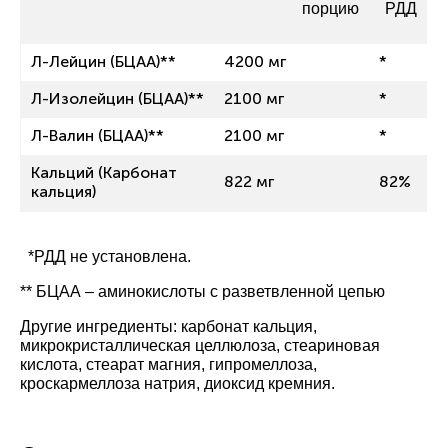
порцию
РДД
Л-Лейцин (БЦАА)**
4200 мг
*
Л-Изолейцин (БЦАА)**
2100 мг
*
Л-Валин (БЦАА)**
2100 мг
*
Кальций (Карбонат
822 мг
82%
кальция)
*РДД не установлена.
** БЦАА – аминокислоты с разветвленной цепью
Другие ингредиенты: карбонат кальция,
микрокристаллическая целлюлоза, стеариновая
кислота, стеарат магния, гипромеллоза,
кроскармеллоза натрия, диоксид кремния.