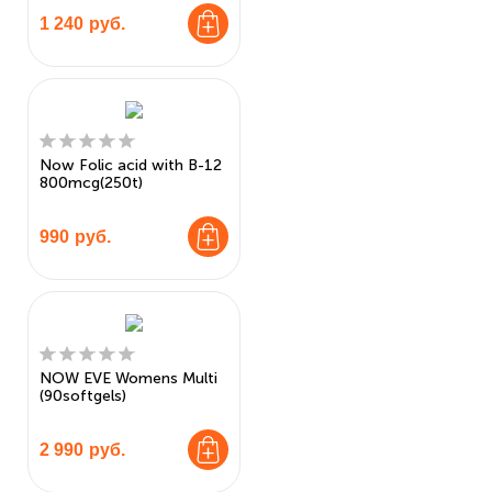
1 240
руб.
Now Folic acid with B-12
800mcg(250t)
990
руб.
NOW EVE Womens Multi
(90softgels)
2 990
руб.