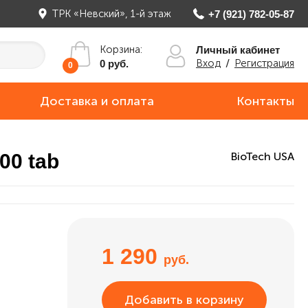
ТРК «Невский», 1-й этаж
+7 (921) 782-05-87
Корзина:
Личный кабинет
Вход
/
Регистрация
0 руб.
0
Доставка и оплата
Контакты
00 tab
BioTech USA
1 290
руб.
Добавить в корзину