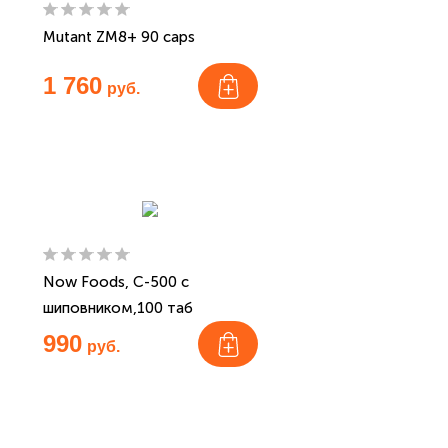
Mutant ZM8+ 90 caps
1 760
руб.
Now Foods, C-500 с
шиповником,100 таб
990
руб.