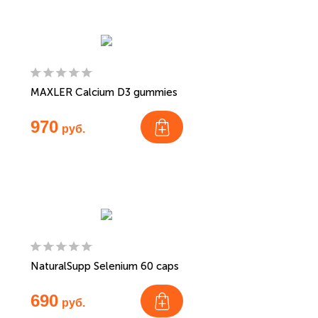
MAXLER Calcium D3 gummies
970
руб.
NaturalSupp Selenium 60 caps
690
руб.