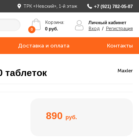
ТРК «Невский», 1-й этаж
+7 (921) 782-05-87
Корзина:
Личный кабинет
Вход
/
Регистрация
0 руб.
0
Доставка и оплата
Контакты
0 таблеток
Maxler
890
руб.