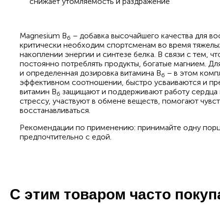
снижает утомляемость и раздражение
Magnesium B
– добавка высочайшего качества для во
6
критически необходим спортсменам во время тяжелых 
накоплении энергии и синтезе белка. В связи с тем, ч
постоянно потреблять продукты, богатые магнием. Д
и определенная дозировка витамина B
– в этом комп
6
эффективном соотношении, быстро усваиваются и пре
витамин В
защищают и поддерживают работу сердца 
6
стрессу, участвуют в обмене веществ, помогают чувс
восстанавливаться.
Рекомендации по применению: принимайте одну порцию
предпочтительно с едой.
С этим товаром часто поку