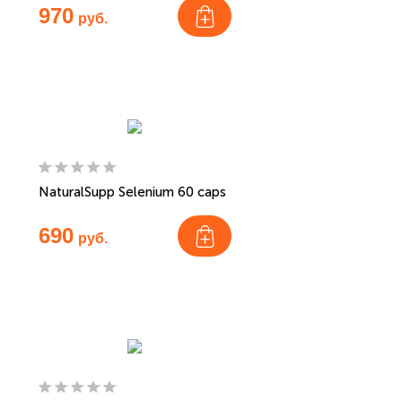
970
руб.
NaturalSupp Selenium 60 caps
690
руб.