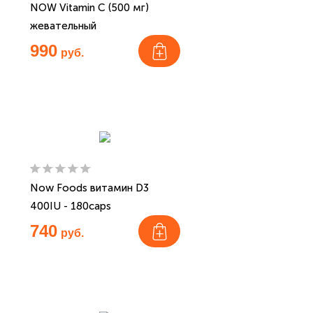
NOW Vitamin C (500 мг)
жевательный
990
руб.
Now Foods витамин D3
400IU - 180caps
740
руб.