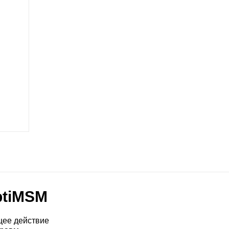
ptiMSM
щее действие