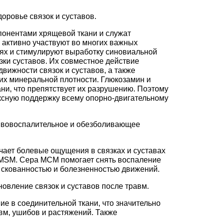
доровье связок и суставов.
онентами хрящевой ткани и служат
 активно участвуют во многих важных
нях и стимулируют выработку синовиальной
зки суставов. Их совместное действие
вижности связок и суставов, а также
их минеральной плотности. Глюкозамин и
ани, что препятствует их разрушению. Поэтому
ексную поддержку всему опорно-двигательному
отивовоспалительное и обезболивающее
чает болевые ощущения в связках и суставах
iMSM. Сера МСМ помогает снять воспаление
о скованностью и болезненностью движений.
новление связок и суставов после травм.
е в соединительной ткани, что значительно
авм, ушибов и растяжений. Также