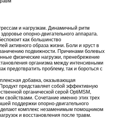
травм
трессам и нагрузкам. Динамичный ритм
 здоровье опорно-двигательного аппарата.
беспокоит как большинство
ей активного образа жизни. Боли и хруст в
ограничению подвижности. Причинами болевых
нные физические нагрузки, пренебрежение
сстановления организма между интенсивными
к предотвратить проблему, так и бороться с
омплексная добавка, оказывающая
 Продукт представляет собой эффективную
ственной органической серой OptiMSM,
и свойствами. Сочетание именно этих трех
чшей поддержки опорно-двигательного
в делают комплекс незаменимым помощником
агрузок и восстановления после травм.