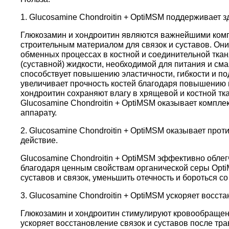
1. Glucosamine Chondroitin + OptiMSM поддерживает з
Глюкозамин и хондроитин являются важнейшими комп
строительным материалом для связок и суставов. Они
обменных процессах в костной и соединительной тка
(суставной) жидкости, необходимой для питания и сма
способствует повышению эластичности, гибкости и под
увеличивает прочность костей благодаря повышению 
хондроитин сохраняют влагу в хрящевой и костной тк
Glucosamine Chondroitin + OptiMSM оказывает компл
аппарату.
2. Glucosamine Chondroitin + OptiMSM оказывает пр
действие.
Glucosamine Chondroitin + OptiMSM эффективно облег
благодаря ценным свойствам органической серы Opt
суставов и связок, уменьшить отечность и бороться с
3. Glucosamine Chondroitin + OptiMSM ускоряет восста
Глюкозамин и хондроитин стимулируют кровообращени
ускоряет восстановление связок и суставов после тр