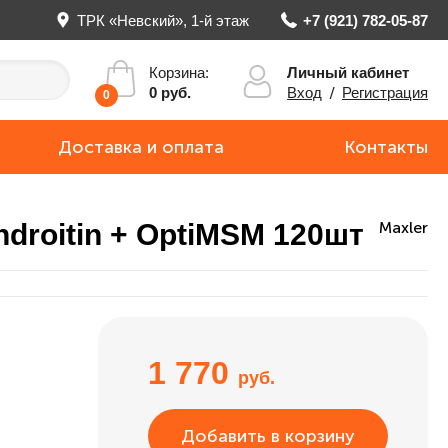
ТРК «Невский», 1-й этаж
+7 (921) 782-05-87
Личный кабинет
Корзина:
Вход
/
Регистрация
0 руб.
0
Доставка и оплата
Контакты
droitin + OptiMSM 120шт
Maxler
1 770
руб.
Добавить в корзину