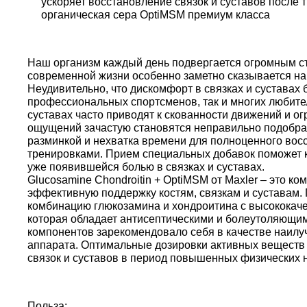
ускоряет восстановление связок и суставов после 
органическая сера OptiMSM премиум класса
Наш организм каждый день подвергается огромным с
современной жизни особенно заметно сказывается на
Неудивительно, что дискомфорт в связках и суставах 
профессиональных спортсменов, так и многих любител
суставах часто приводят к скованности движений и 
ощущений зачастую становятся неправильно подобра
разминкой и нехватка времени для полноценного во
тренировками. Прием специальных добавок поможет ка
уже появившейся болью в связках и суставах.
Glucosamine Chondroitin + OptiMSM от Maxler – это к
эффективную поддержку костям, связкам и суставам.
комбинацию глюкозамина и хондроитина с высококаче
которая обладает антисептическими и болеутоляющим
компонентов зарекомендовало себя в качестве наилу
аппарата. Оптимальные дозировки активных вещест
связок и суставов в период повышенных физических н
Польза: