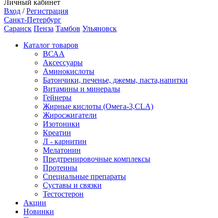
Личный кабинет
Вход
/
Регистрация
Санкт-Петербург
Саранск
Пенза
Тамбов
Ульяновск
Каталог товаров
ВСАА
Аксессуары
Аминокислоты
Батончики, печенье, джемы, паста,напитки
Витамины и минералы
Гейнеры
Жирные кислоты (Омега-3,CLA)
Жиросжигатели
Изотоники
Креатин
Л - карнитин
Мелатонин
Предтренировочные комплексы
Протеины
Специальные препараты
Суставы и связки
Тестостерон
Акции
Новинки