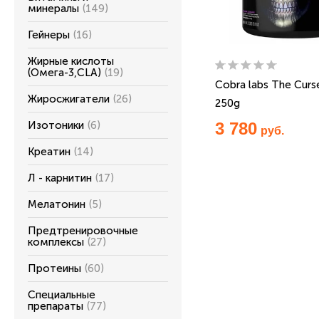
минералы
(149)
Гейнеры
(16)
Жирные кислоты
(Омега-3,CLA)
(19)
Cobra labs The Curse
Жиросжигатели
(26)
250g
Изотоники
(6)
3 780
руб.
Креатин
(14)
Л - карнитин
(17)
Мелатонин
(5)
Предтренировочные
комплексы
(27)
Протеины
(60)
Специальные
препараты
(77)