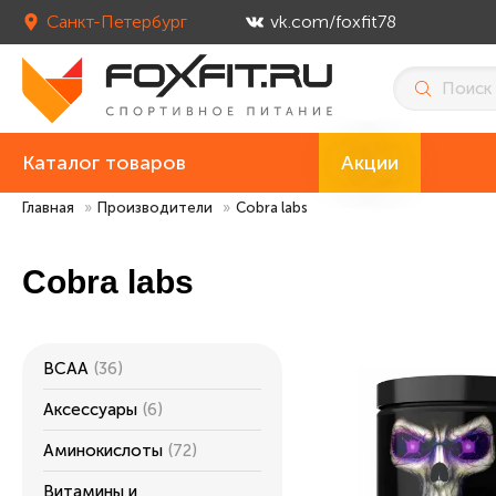
Санкт-Петербург
vk.com/foxfit78
Каталог товаров
Акции
Главная
»
Производители
»
Cobra labs
Cobra labs
ВСАА
(36)
Аксессуары
(6)
Аминокислоты
(72)
Витамины и